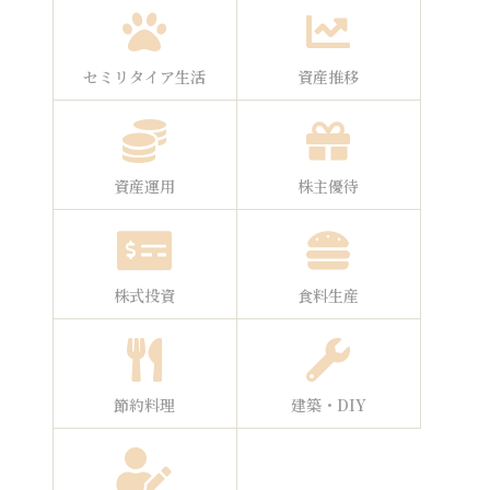
セミリタイア生活
資産推移
資産運用
株主優待
株式投資
食料生産
節約料理
建築・DIY