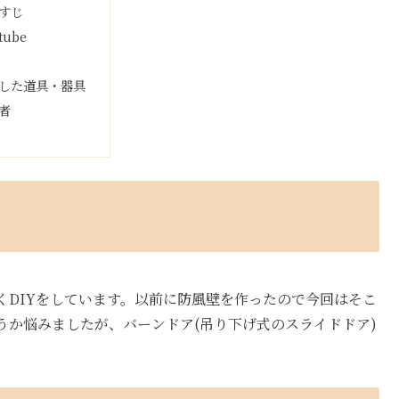
すじ
tube
した道具・器具
者
くDIYをしています。以前に防風壁を作ったので今回はそこ
うか悩みましたが、バーンドア(吊り下げ式のスライドドア)