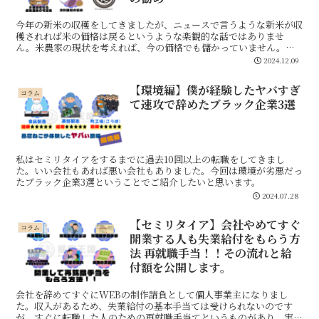
今年の新米の収穫をしてきましたが、ニュースで言うような新米が収
穫されれば米の価格は戻るというような楽観的な話ではありませ
ん。米農家の現状を考えれば、今の価格でも儲かっていません。異
常な暑さで収穫量は落ち、インフレや局地的リスクでコストは上がっ
2024.12.09
ています。来年はさらなる高騰の可能性も！？気軽に米を食べられな
いのは残念ですが、少しでも食費を抑えるために自給自足をしていこ
【環境編】僕が経験したヤバすぎ
うと僕は考えています。
コラム
て速攻で辞めたブラック企業3選
私はセミリタイアをするまでに過去10回以上の転職をしてきまし
た。いい会社もあれば悪い会社もありました。今回は環境が劣悪だっ
たブラック企業3選ということでご紹介したいと思います。
2024.07.28
【セミリタイア】会社やめてすぐ
コラム
開業する人も失業給付をもらう方
法 再就職手当！！その流れと給
付額を公開します。
会社を辞めてすぐにWEBの制作請負として個人事業主になりまし
た。収入があるため、失業給付の基本手当ては受けられないのです
が、すぐに転職した人のための再就職手当てというものがあり、実