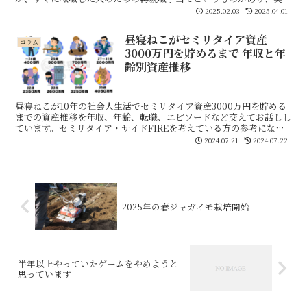
は“起業”した人でもしっかりと用意することで受け取れます。失業後
2025.02.03
2025.04.01
しばらく働かないのであれば基本手当を受け取ればいいですが、お客
様の都合ですぐに起業したいという場合には覚えておいた方がいいか
昼寝ねこがセミリタイア資産
と思います。今回、実際に再就職手当が振り込まれたので、その流れ
コラム
3000万円を貯めるまで 年収と年
と給付額を公開します。
齢別資産推移
昼寝ねこが10年の社会人生活でセミリタイア資産3000万円を貯める
までの資産推移を年収、年齢、転職、エピソードなど交えてお話しし
ています。セミリタイア・サイドFIREを考えている方の参考になれ
ば幸いです。
2024.07.21
2024.07.22
2025年の春ジャガイモ栽培開始
半年以上やっていたゲームをやめようと
思っています