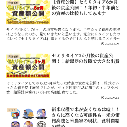
【資産公開】セミリタイア6か月
資産推移
後の資産公開！！年初・半年前と
の資産の比較もしてみます
サイドFIREして6ヶ月の収支報告になります。半年たって資産の推移
はどうなったのか、見ていきたいと思います。完全にリタイアしたの
に比べてセミリタイアは仕事もするので忙しいなと感じることも多い
です。少しずつ趣味や創作の時間を増やして仕事の時間を減らしてい
2024.12.09
ければいいと思います。
セミリタイア3か月後の資産公
資産推移
開！！給湯器の故障で大きな出費
セミリタイアしてから3か月がたった時点の資産を公開！！株式はい
ったん値を戻す展開でしたが、サイドFIRE生活に痛手のインフラ出
費…給湯器が壊れ37万円の高額出費でした。
2024.09.12
新米収穫で米が安くなるは嘘！！
コラム
さらに高くなる可能性も…米の価
格高騰と米農家の現状、食料自給
の勧め